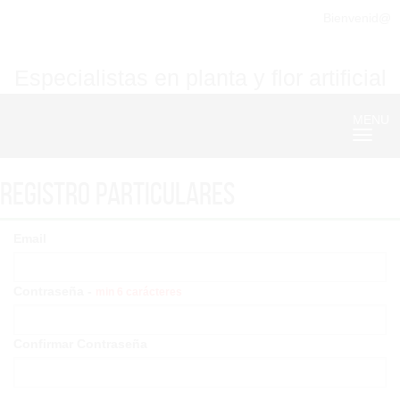
Bienvenid@
Especialistas en planta y flor artificial
MENU
Nave
Registro particulares
Email
Contraseña -
min 6 carácteres
Confirmar Contraseña