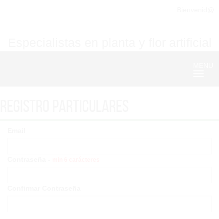
Bienvenid@
Especialistas en planta y flor artificial
MENU
Nave
Registro particulares
Email
Contraseña -
min 6 carácteres
Confirmar Contraseña