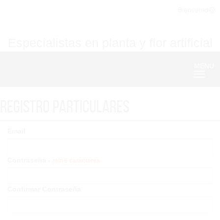
Bienvenid@
Especialistas en planta y flor artificial
MENU
Nave
Registro particulares
Email
Contraseña -
min 6 carácteres
Confirmar Contraseña