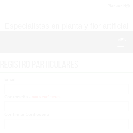
Bienvenid@
Especialistas en planta y flor artificial
MENU
Nave
Registro particulares
Email
Contraseña -
min 6 carácteres
Confirmar Contraseña