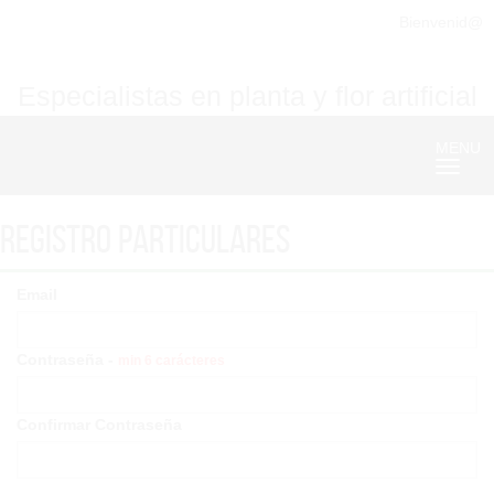
Bienvenid@
Especialistas en planta y flor artificial
MENU
Nave
Registro particulares
Email
Contraseña -
min 6 carácteres
Confirmar Contraseña