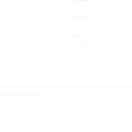
Dirección
Provincia
País
web y sus productos
co