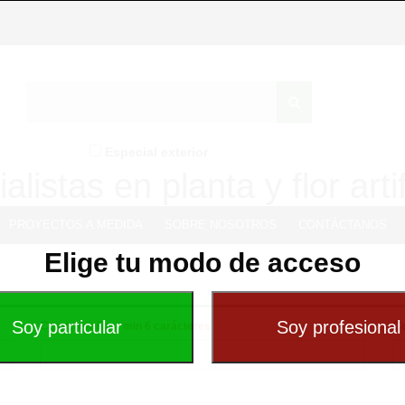
Especial exterior
alistas en planta y flor artif
PROYECTOS A MEDIDA
SOBRE NOSOTROS
CONTÁCTANOS
Elige tu modo de acceso
Contraseña -
C
min 6 carácteres