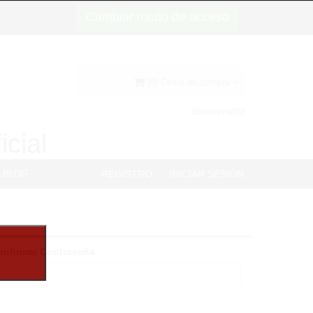
Cambiar modo de acceso
(0) Cesta de compra
Bienvenid@
icial
BLOG
REGISTRO
INICIAR SESIÓN
onfirmar Contraseña