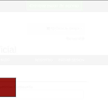
Cambiar modo de acceso
(0) Cesta de compra
Bienvenid@
icial
BLOG
REGISTRO
INICIAR SESIÓN
onfirmar Contraseña