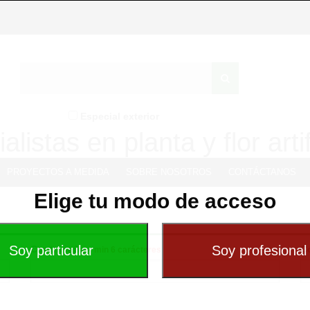
Especial exterior
alistas en planta y flor artif
PROYECTOS A MEDIDA
SOBRE NOSOTROS
CONTÁCTANOS
Elige tu modo de acceso
Contraseña -
C
min 6 carácteres