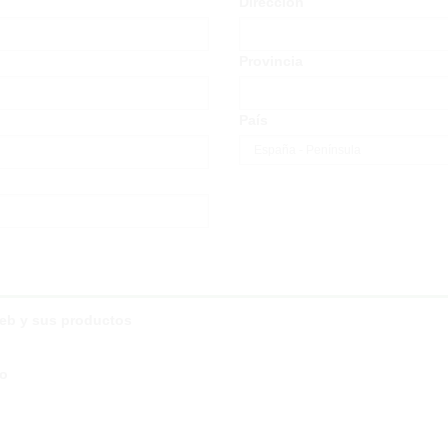
Dirección
Provincia
País
web y sus productos
co