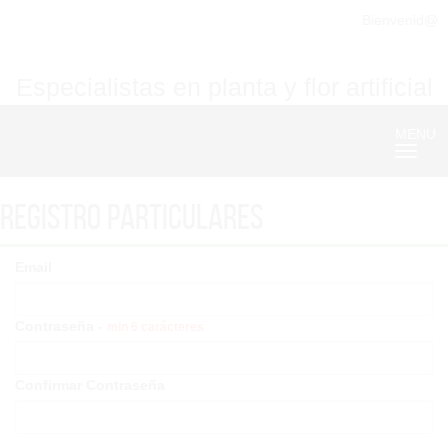
Bienvenid@
Especialistas en planta y flor artificial
MENU
Nave
Registro particulares
Email
Contraseña -
min 6 carácteres
Confirmar Contraseña