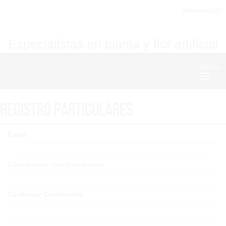
Bienvenid@
Especialistas en planta y flor artificial
MENU
Nave
Registro particulares
Email
Contraseña -
min 6 carácteres
Confirmar Contraseña