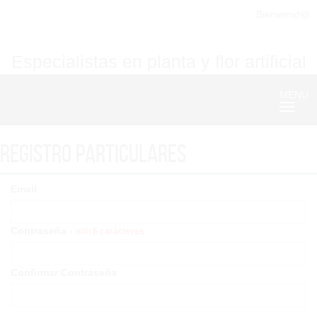
Bienvenid@
Especialistas en planta y flor artificial
MENU
Nave
Registro particulares
Email
Contraseña -
min 6 carácteres
Confirmar Contraseña