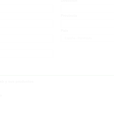
Dirección
Provincia
País
web y sus productos
co