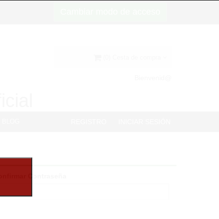
Cambiar modo de acceso
(0) Cesta de compra
Bienvenid@
icial
BLOG
REGISTRO
INICIAR SESIÓN
onfirmar Contraseña