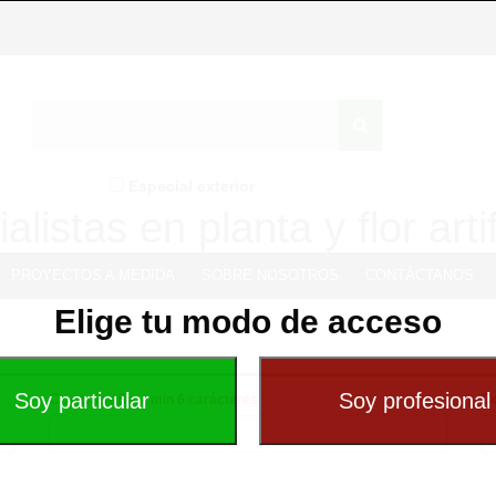
Especial exterior
alistas en planta y flor artif
PROYECTOS A MEDIDA
SOBRE NOSOTROS
CONTÁCTANOS
Elige tu modo de acceso
Contraseña -
C
min 6 carácteres