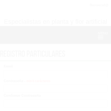
Bienvenid@
Especialistas en planta y flor artificial
MENU
Nave
Registro particulares
Email
Contraseña -
min 6 carácteres
Confirmar Contraseña