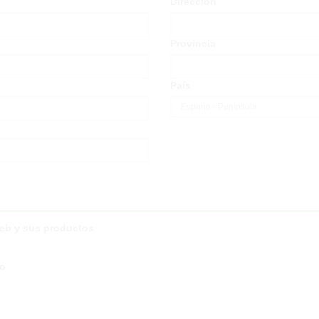
Dirección
Provincia
País
web y sus productos
co