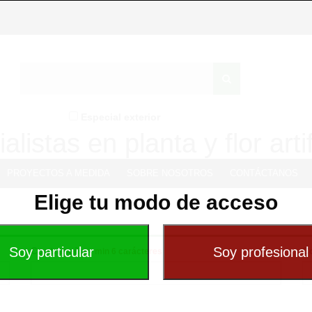
Especial exterior
alistas en planta y flor artif
PROYECTOS A MEDIDA
SOBRE NOSOTROS
CONTÁCTANOS
Elige tu modo de acceso
Contraseña -
C
min 6 carácteres