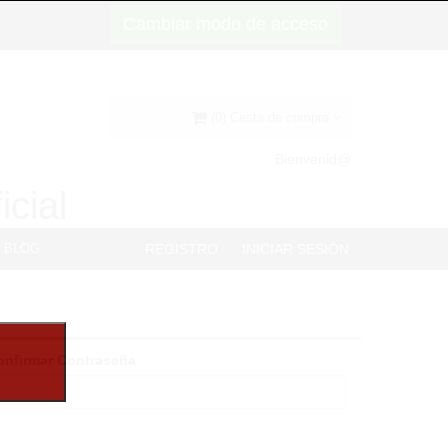
Cambiar modo de acceso
(0) Cesta de compra
Bienvenid@
icial
BLOG
REGISTRO
INICIAR SESIÓN
onfirmar Contraseña