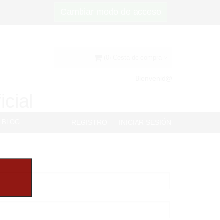
Cambiar modo de acceso
(0) Cesta de compra
Bienvenid@
icial
BLOG
REGISTRO
INICIAR SESIÓN