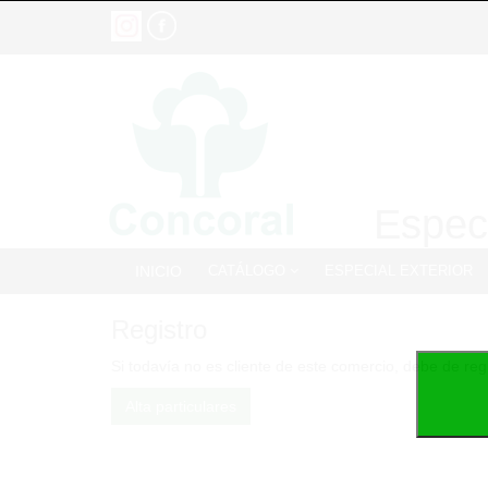
Especi
INICIO
CATÁLOGO
ESPECIAL EXTERIOR
Registro
Si todavía no es cliente de este comercio, debe de reg
Alta particulares