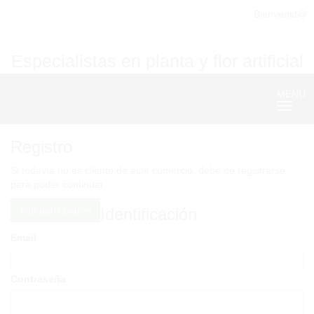
Bienvenid@
Especialistas en planta y flor artificial
MENU
Nave
Registro
Si todavía no es cliente de este comercio, debe de registrarse
para poder continuar.
Alta particulares
Identificación
Email
Contraseña