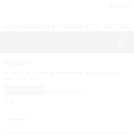
Bienvenid@
Especialistas en planta y flor artificial
MENU
Nave
Registro
Si todavía no es cliente de este comercio, debe de registrarse
para poder continuar.
Alta particulares
Identificación
Email
Contraseña