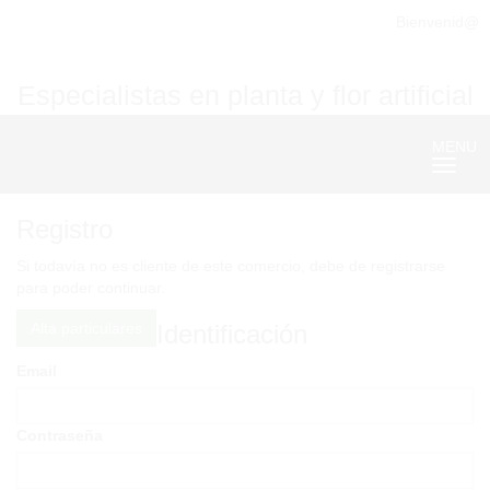
Bienvenid@
Especialistas en planta y flor artificial
MENU
Nave
Registro
Si todavía no es cliente de este comercio, debe de registrarse
para poder continuar.
Alta particulares
Identificación
Email
Contraseña