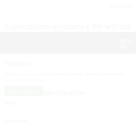
Bienvenid@
Especialistas en planta y flor artificial
MENU
Nave
Registro
Si todavía no es cliente de este comercio, debe de registrarse
para poder continuar.
Alta particulares
Identificación
Email
Contraseña