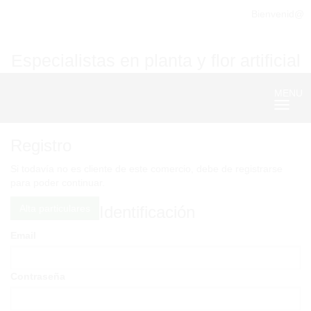
Bienvenid@
Especialistas en planta y flor artificial
MENU
Nave
Registro
Si todavía no es cliente de este comercio, debe de registrarse
para poder continuar.
Alta particulares
Identificación
Email
Contraseña