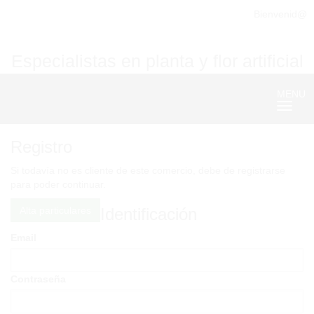
Bienvenid@
Especialistas en planta y flor artificial
MENU
Nave
Registro
Si todavía no es cliente de este comercio, debe de registrarse
para poder continuar.
Alta particulares
Identificación
Email
Contraseña