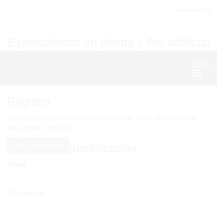
Bienvenid@
Especialistas en planta y flor artificial
MENU
Nave
Registro
Si todavía no es cliente de este comercio, debe de registrarse
para poder continuar.
Alta particulares
Identificación
Email
Contraseña