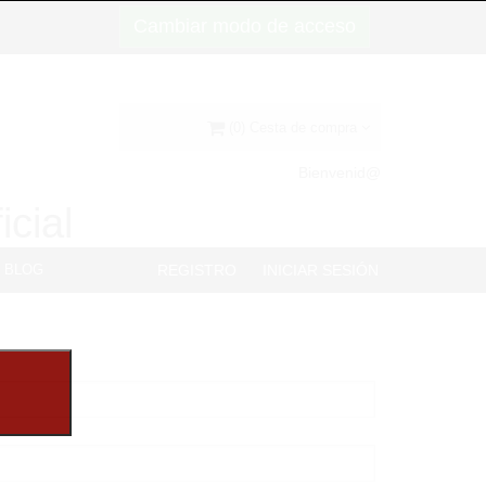
Cambiar modo de acceso
(0) Cesta de compra
Bienvenid@
icial
BLOG
REGISTRO
INICIAR SESIÓN