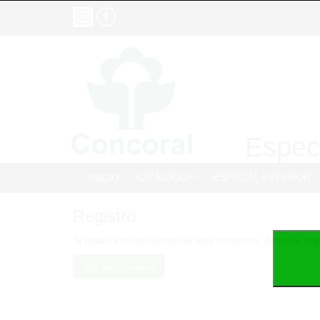
Especi
INICIO
CATÁLOGO
ESPECIAL EXTERIOR
Registro
Si todavía no es cliente de este comercio, debe de reg
Alta particulares