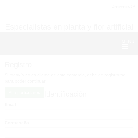
Bienvenid@
Especialistas en planta y flor artificial
MENU
Nave
Registro
Si todavía no es cliente de este comercio, debe de registrarse
para poder continuar.
Alta particulares
Identificación
Email
Contraseña