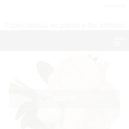
Bienvenid@
Especialistas en planta y flor artificial
MENU
Nave
BOUQUETS