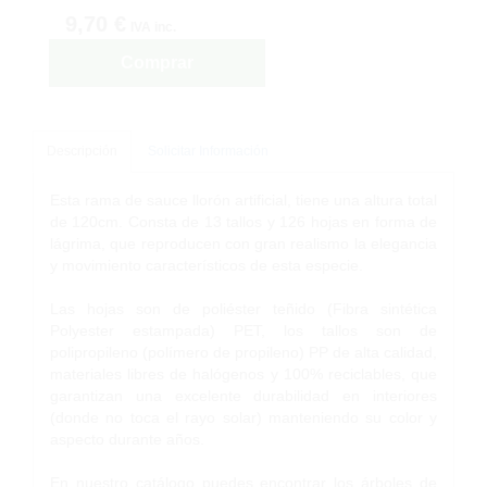
9,70 €
IVA inc.
Comprar
Descripción
Solicitar Información
Esta rama de sauce llorón artificial, tiene una altura total
de 120cm. Consta de 13 tallos y 126 hojas en forma de
lágrima, que reproducen con gran realismo la elegancia
y movimiento característicos de esta especie.
Las hojas son de poliéster teñido (Fibra sintética
Polyester estampada) PET, los tallos son de
polipropileno (polímero de propileno) PP de alta calidad,
materiales libres de halógenos y 100% reciclables, que
garantizan una excelente durabilidad en interiores
(donde no toca el rayo solar) manteniendo su color y
aspecto durante años.
En nuestro catálogo puedes encontrar los árboles de