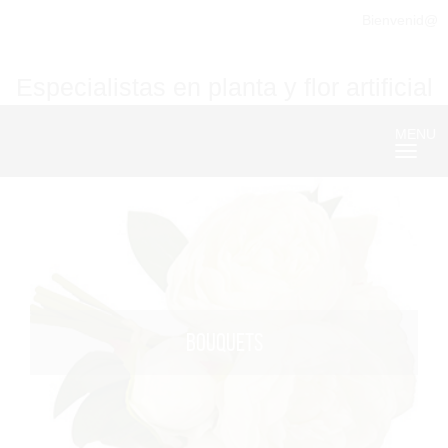
Bienvenid@
Especialistas en planta y flor artificial
MENU
Nave
BOUQUETS