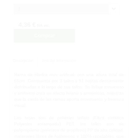
3
4,36 €
IVA inc.
Comprar
Descripción
Solicitar Información
Rama de Hiedra mini artificial, con una altura total de
65cm. Compuesta por 3 tallos y 91 hojitas densamente
distribuidas a lo largo de sus tallos. Su follaje minucioso
y uniforme crea un efecto liviano y armonioso, mientras
que la caída de las ramas aporta movimiento y frescura
visual.
Las hojas son de poliéster teñido (Fibra sintética
Polyester estampada) PET, los tallos son de
polipropileno (polímero de propileno) PP de alta calidad,
materiales libres de halógenos y 100% reciclables, que