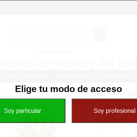
Especial exterior
alistas en planta y flor artif
PROYECTOS A MEDIDA
SOBRE NOSOTROS
CONTÁCTANOS
Elige tu modo de acceso
Mata de Te ver
Té verde en mata co
hojas están fabrica
tendrá una larga dura
Más Información