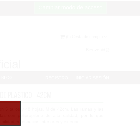
Cambiar modo de acceso
(0) Cesta de compra
Bienvenid@
icial
BLOG
REGISTRO
INICIAR SESIÓN
de plastico - 42cm
n 5 tallos y 48 hojas. Mide 42cm. Las ramas y las
das con polipropileno de alta calidad, por lo que
bilidad en espacios interiores y exterior...