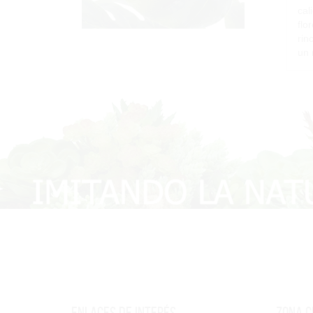
cal
flo
rin
un 