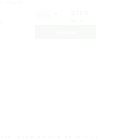
o
: 1275470
3,70 €
4
IVA inc.
4
Comprar
ojas están fabricadas con polipropileno de alta