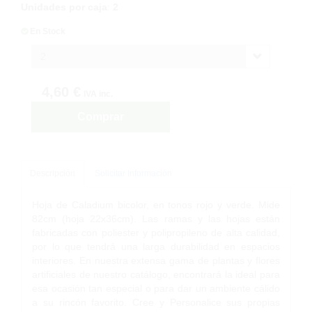
Unidades por caja
:
2
En Stock
2
4,60 €
IVA inc.
Comprar
Descripción
Solicitar Información
Hoja de Caladium bicolor, en tonos rojo y verde. Mide
82cm (hoja 22x36cm). Las ramas y las hojas están
fabricadas con poliester y polipropileno de alta calidad,
por lo que tendrá una larga durabilidad en espacios
interiores. En nuestra extensa gama de plantas y flores
artificiales de nuestro catálogo, encontrará la ideal para
esa ocasión tan especial o para dar un ambiente cálido
a su rincón favorito. Cree y Personalice sus propias