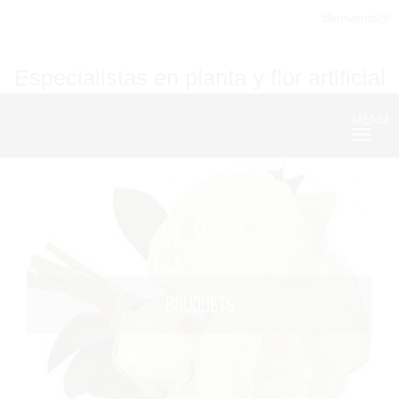
Bienvenid@
Especialistas en planta y flor artificial
MENU
Nave
BOUQUETS