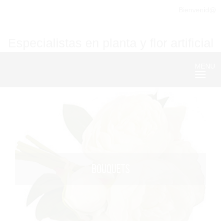
Bienvenid@
Especialistas en planta y flor artificial
MENU
Nave
BOUQUETS