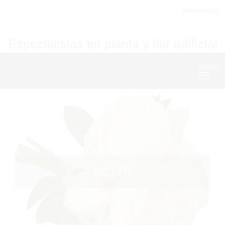
Bienvenid@
Especialistas en planta y flor artificial
MENU
Nave
BOUQUETS