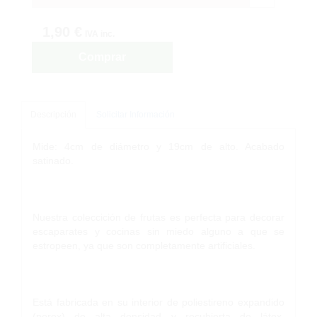
1,90 €
IVA inc.
Comprar
Descripción
Solicitar Información
Mide: 4cm de diámetro y 19cm de alto. Acabado
satinado.
Nuestra coleccición de frutas es perfecta para decorar
escaparates y cocinas sin miedo alguno a que se
estropeen, ya que son completamente artificiales.
Está fabricada en su interior de poliestireno expandido
(porex) de alta densidad y recubierta de látex,