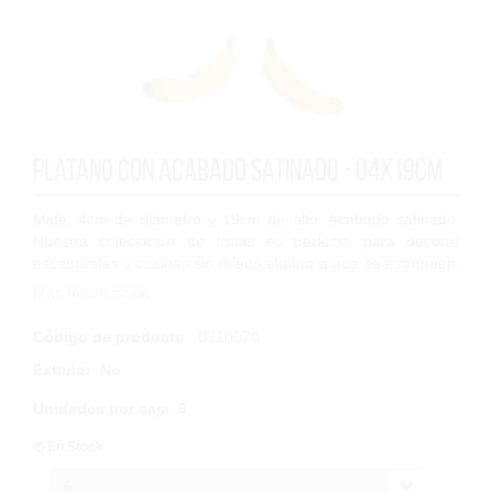
Plátano con acabado satinado - Ø4x19cm
Mide: 4cm de diámetro y 19cm de alto. Acabado satinado.
Nuestra coleccición de frutas es perfecta para decorar
escaparates y cocinas sin miedo alguno a que se estropeen,
ya que son completamente a...
Más Información
Código de producto
: 0310070
Exterior
:
No
Unidades por caja
:
6
En Stock
6