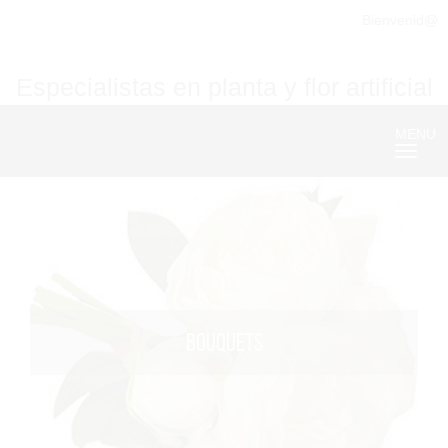
Bienvenid@
Especialistas en planta y flor artificial
MENU
Nave
BOUQUETS