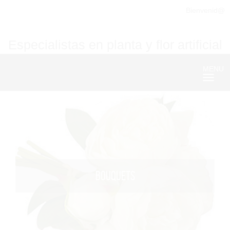
Bienvenid@
Especialistas en planta y flor artificial
MENU
Nave
BOUQUETS