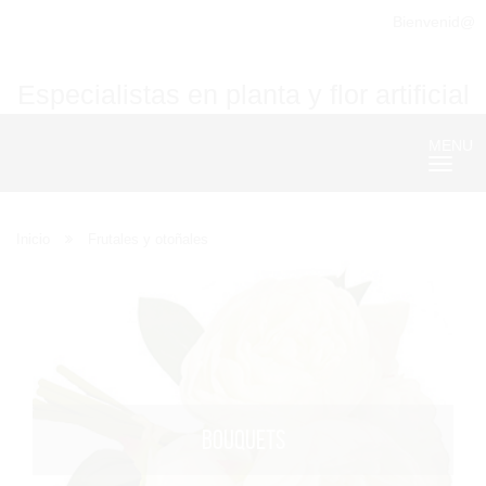
Bienvenid@
Especialistas en planta y flor artificial
MENU
Nave
Inicio
Frutales y otoñales
BOUQUETS