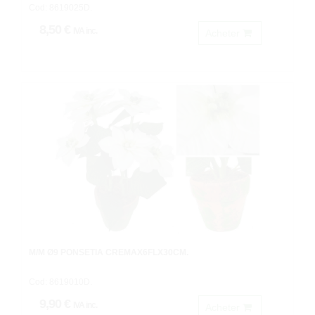
Cod: 8619025D.
8,50 €
IVA inc.
Acheter
M/M Ø9 PONSETIA CREMAX6FLX30CM.
Cod: 8619010D.
9,90 €
IVA inc.
Acheter