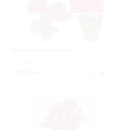
M/M Ø7 PONSETIA ROJAX3FLX30CM.
Cod: 8619015C.
6,50 €
IVA inc.
Acheter