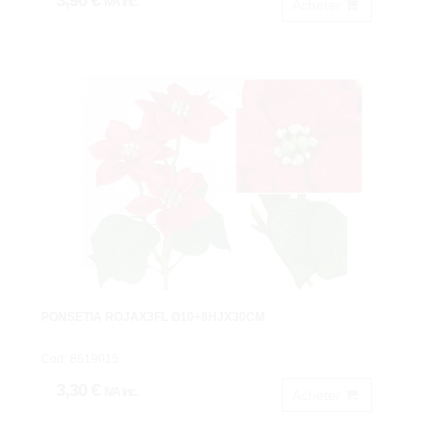
3,90 €
IVA inc.
Acheter
PONSETIA ROJAX3FL Ø10+8HJX30CM
Cod: 8619015.
3,30 €
IVA inc.
Acheter