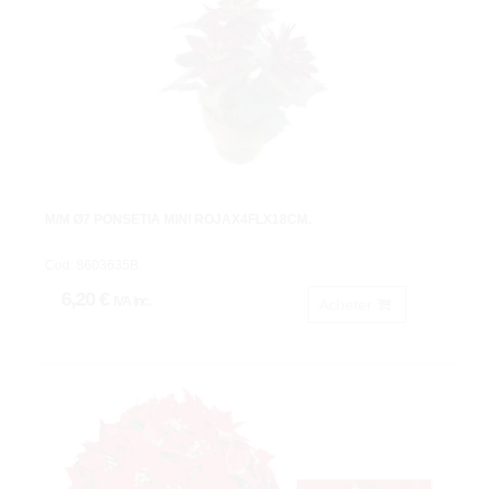
M/M Ø7 PONSETIA MINI ROJAX4FLX18CM.
Cod: 8603635B.
6,20 €
IVA inc.
Acheter