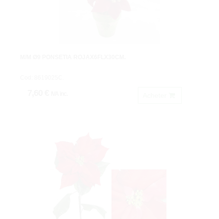
M/M Ø9 PONSETIA ROJAX6FLX30CM.
Cod: 8619025C.
7,60 €
IVA inc.
Acheter