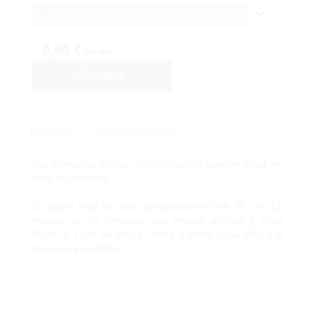
2
6,50 €
IVA inc.
Comprar
Descripción
Solicitar Información
Las ponsetias son un clásico que no pueden faltar en
casa en Navidad.
La altura total de esta composición es de 30 cm. La
maceta es de terracota con musgo artificial y mide
Ø7cm x 7 cm de altura. Tiene 3 flores rojas Ø10 y 8
hojas muy realistas.