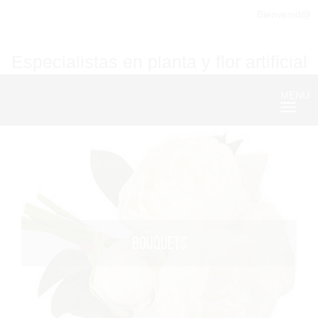
Bienvenid@
Especialistas en planta y flor artificial
MENU
Nave
BOUQUETS