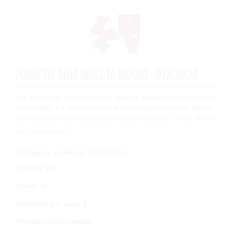
Ponsetia roja maceta Musgo - Ø7x30cm
Las ponsetias son un clásico que no pueden faltar en casa
en Navidad. La altura total de esta composición es de 30 cm.
La maceta es de terracota con musgo artificial y mide Ø7cm
x 7 cm de altura. Tie...
Más Información
Código de producto
: 8619015C
Exterior
:
No
Outlet
:
si
Unidades por caja
:
2
Producción bajo pedido