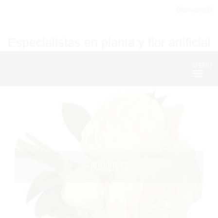
Bienvenid@
Especialistas en planta y flor artificial
MENU
Nave
BOUQUETS