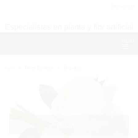
Bienvenid@
Especialistas en planta y flor artificial
MENU
Nave
Inicio
Flores Exoticas
Orquideas
BOUQUETS