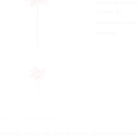
Código de product
Exterior
:
No
Unidades por caja
:
En Stock
ripción
Solicitar Información
us lila con hojas y tallo. Mide Ø15x75cm. Las flores nos inspiran