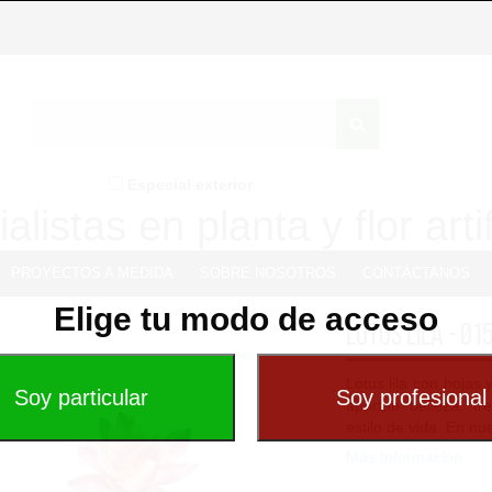
Especial exterior
alistas en planta y flor artif
PROYECTOS A MEDIDA
SOBRE NOSOTROS
CONTÁCTANOS
Elige tu modo de acceso
Lotus lila - Ø
Lotus lila con hojas
aportan belleza, f
estilo de vida. En nue
Más Información