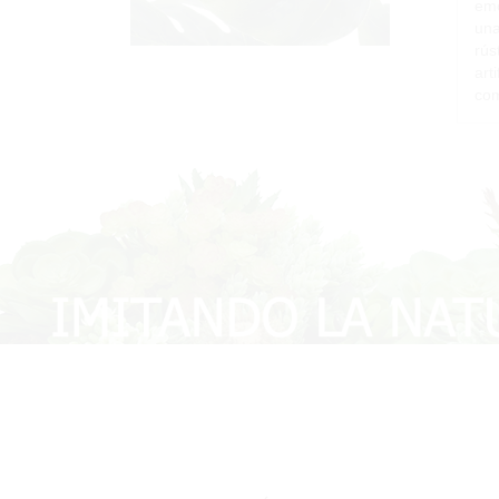
emo
una
rús
art
com