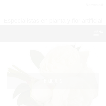
Bienvenid@
Especialistas en planta y flor artificial
MENU
Nave
BOUQUETS