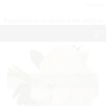
Bienvenid@
Especialistas en planta y flor artificial
MENU
Nave
BOUQUETS