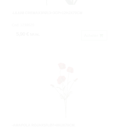
-LILIUM CREMAX3FØ13+3CP+12HJX70CM
Cod: 1238620.
5,90 €
IVA inc.
Acheter
-AMAPOLA ROJAX5FLØ7+8HJX70CM.