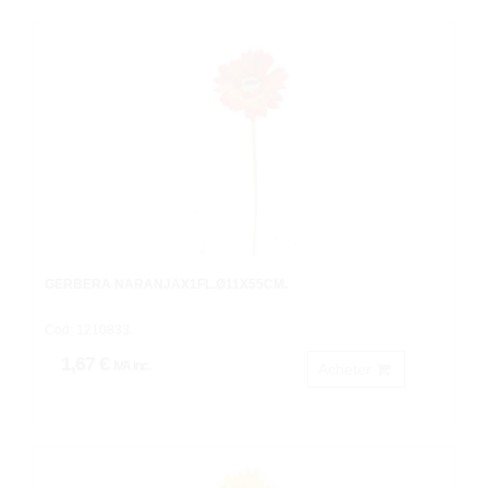
GERBERA NARANJAX1FL.Ø11X55CM.
Cod: 1210833.
1,67 €
IVA inc.
Acheter