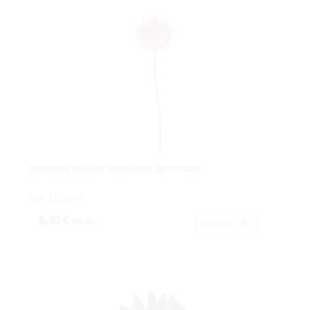
GERBERA FUCSIA FRESHX1FL.Ø17X74CM.
Cod: 1221924.
6,40 €
IVA inc.
Acheter