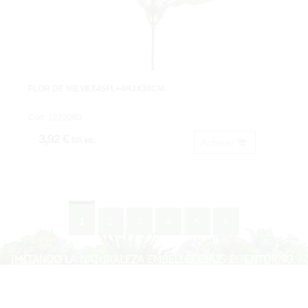
FLOR DE NIEVEX45FL+4HJX30CM.
Cod: 1222080.
3,92 €
IVA inc.
Acheter
1
2
3
4
5
6