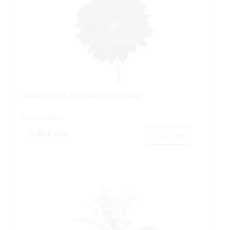
GERBERA LILA FRESHX1FL.Ø17X74CM.
Cod: 1221926.
6,40 €
IVA inc.
Acheter