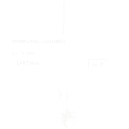
GERBERA FUJI LILA Ø12X55CM.
Cod: 1210856.
1,45 €
IVA inc.
Buy