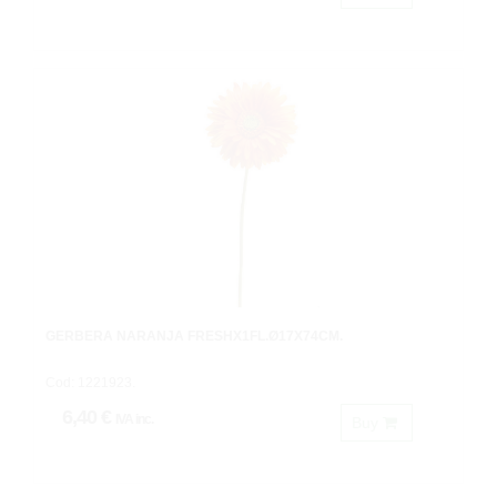
GERBERA NARANJA FRESHX1FL.Ø17X74CM.
Cod: 1221923.
6,40 €
IVA inc.
Buy