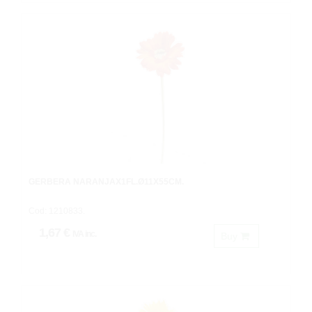
GERBERA NARANJAX1FL.Ø11X55CM.
Cod: 1210833.
1,67 €
IVA inc.
Buy