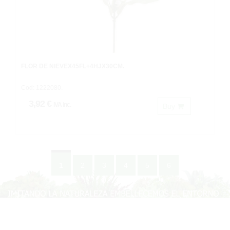
FLOR DE NIEVEX45FL+4HJX30CM.
Cod: 1222080.
3,92 €
IVA inc.
Buy
1
2
3
4
5
6