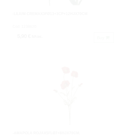
-LILIUM CREMAX3FØ13+3CP+12HJX70CM
Cod: 1238620.
5,90 €
IVA inc.
Buy
-AMAPOLA ROJAX5FLØ7+8HJX70CM.