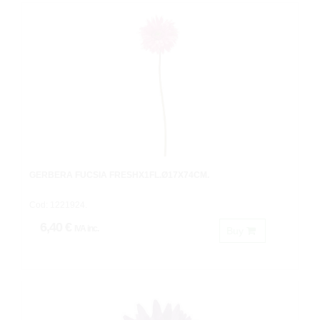
GERBERA FUCSIA FRESHX1FL.Ø17X74CM.
Cod: 1221924.
6,40 €
IVA inc.
Buy