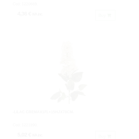
Cod: 1220669.
4,36 €
IVA inc.
Buy
-LILAC CREMAX1FL+15HJX78CM.
Cod: 1221890.
5,02 €
IVA inc.
Buy