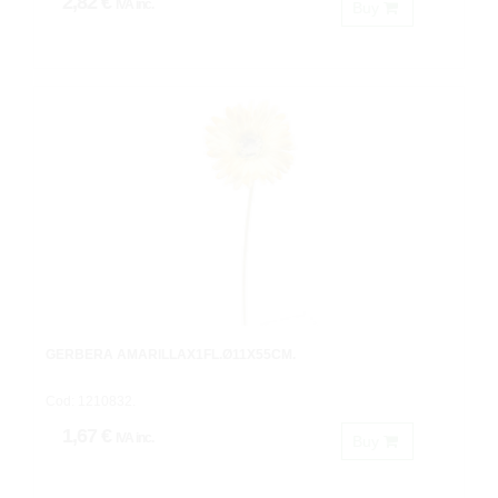
2,82 €
IVA inc.
Buy
GERBERA AMARILLAX1FL.Ø11X55CM.
Cod: 1210832.
1,67 €
IVA inc.
Buy