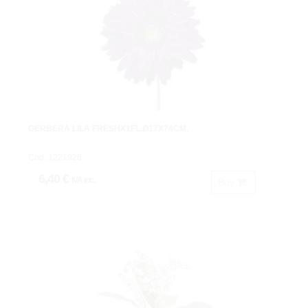
GERBERA LILA FRESHX1FL.Ø17X74CM.
Cod: 1221926.
6,40 €
IVA inc.
Buy