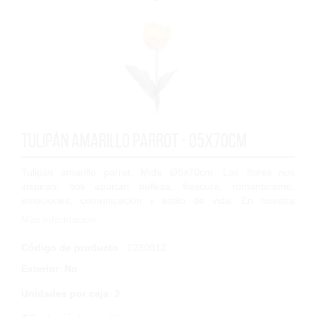
Tulipán amarillo parrot - Ø5x70cm
Tulipán amarillo parrot. Mide Ø5x70cm. Las flores nos
inspiran, nos aportan belleza, frescura, romanticismo,
emociones, comunicación y estilo de vida. En nuestra
extensa gama de flores artificiales de...
Más Información
Código de producto
: 1230912
Exterior
:
No
Unidades por caja
:
3