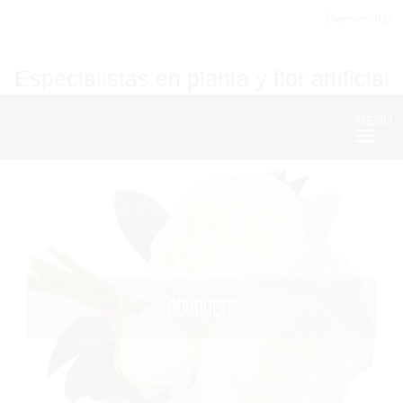
Bienvenid@
Especialistas en planta y flor artificial
MENU
Nave
BOUQUETS