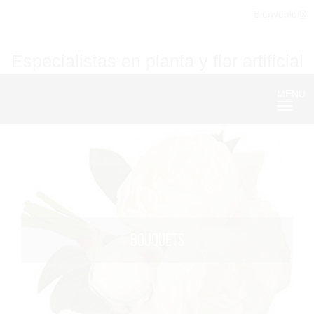
Bienvenid@
Especialistas en planta y flor artificial
MENU
Nave
BOUQUETS