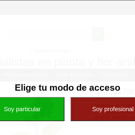
Especial exterior
alistas en planta y flor artif
PROYECTOS A MEDIDA
SOBRE NOSOTROS
CONTÁCTANOS
Elige tu modo de acceso
Hortensia Ton
Hortensia azul con h
nos aportan belleza,
estilo de vida. En nu
Más Información