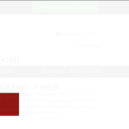
Cambiar modo de acceso
(0) Cesta de compra
Bienvenid@
icial
BLOG
REGISTRO
INICIAR SESIÓN
os Morados - Ø11x55cm
ojas y tallo. Mide Ø11x55cm. Las flores nos inspiran,
 frescura, romanticismo, emociones, comunicación y
estra extensa gama de flores artif...