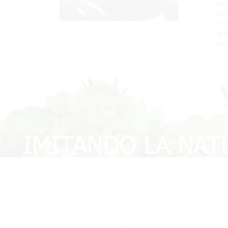
emo
una
rús
art
com