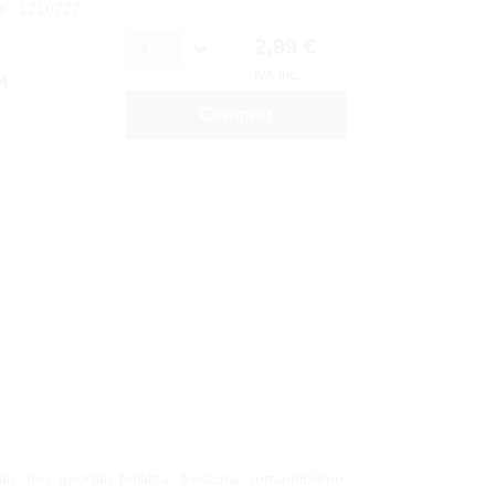
o
: 1210727
2,99 €
4
IVA inc.
4
Comprar
an, nos aportan belleza, frescura, romanticismo,