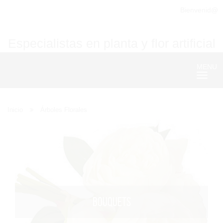
Bienvenid@
Especialistas en planta y flor artificial
MENU
Nave
Inicio
Árboles Florales
BOUQUETS