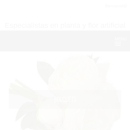
Bienvenid@
Especialistas en planta y flor artificial
MENU
Nave
BOUQUETS