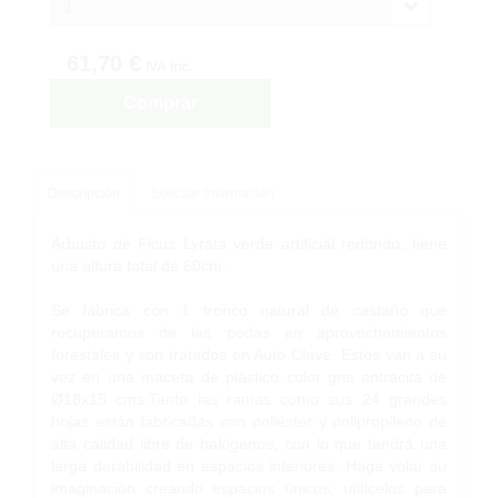
1
61,70 €
IVA inc.
Comprar
Descripción
Solicitar Información
Arbusto de Ficus Lyrata verde artificial redondo, tiene
una altura total de 60cm.
Se fabrica con 1 tronco natural de castaño que
recuperamos de las podas en aprovechamientos
forestales y son tratados en Auto Clave. Estos van a su
vez en una maceta de plástico color gris antracita de
Ø18x15 cms.Tanto las ramas como sus 24 grandes
hojas están fabricadas con poliéster y polipropileno de
alta calidad libre de halógenos, con lo que tendrá una
larga durabilidad en espacios interiores. Haga volar su
imaginación creando espacios únicos, utilícelos para