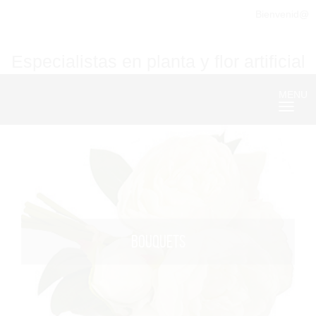
Bienvenid@
Especialistas en planta y flor artificial
MENU
Nave
BOUQUETS