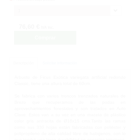
1
76,60 €
IVA inc.
Comprar
Descripción
Solicitar Información
Arbusto de Ficus Exótica variegata artificial redondo
Classic, tiene una altura total de 60cm.
Se fabrica con varios troncos trenzados naturales de
Brezo que recuperamos de las podas en
aprovechamientos forestales y son tratados en Auto
Clave. Estos van a su vez en una maceta de plástico
color gris antracita de Ø18x15 cms.Tanto las ramas
como sus 330 hojas están fabricadas con poliéster y
polipropileno de alta calidad libre de halógenos, con lo
que tendrá una larga durabilidad en espacios interiores.