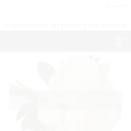
Bienvenid@
Especialistas en planta y flor artificial
MENU
Nave
BOUQUETS