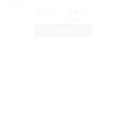
o
: 1221800
4,70 €
2
IVA inc.
2
Comprar