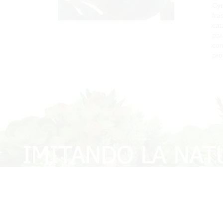
Cym
fre
cat
par
con
pro