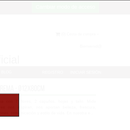
Cambiar modo de acceso
(0) Cesta de compra
Bienvenid@
icial
BLOG
REGISTRO
INICIAR SESIÓN
crema - Ø12x80cm
 con 7 flores, 2 capullos, hojas y tallo. Mide
es nos inspiran, nos aportan belleza, frescura,
nes, comunicación y estilo de vida. En nuestra e...