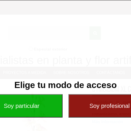
Especial exterior
alistas en planta y flor artif
PROYECTOS A MEDIDA
SOBRE NOSOTROS
CONTÁCTANOS
Elige tu modo de acceso
Cymbidium XL 
Cymbidium XL crema
Ø12x80cm. Las flor
romanticismo, emocio
Más Información