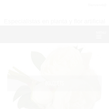
Bienvenid@
Especialistas en planta y flor artificial
MENU
Nave
BOUQUETS